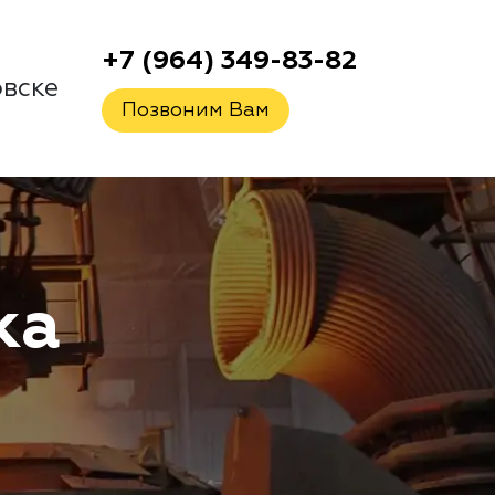
+7 (964) 349-83-82
вске
Позвоним Вам
ка