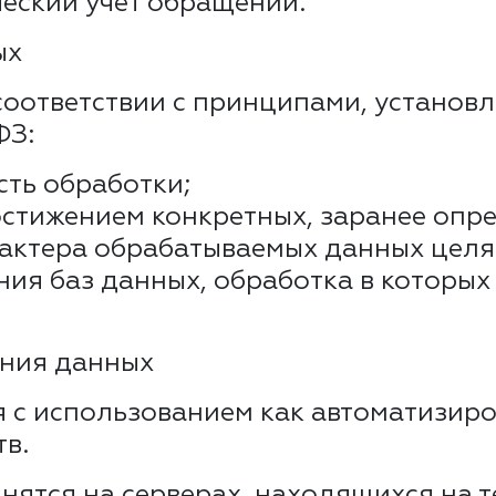
ческий учёт обращений.
ых
соответствии с принципами, установл
ФЗ:
сть обработки;
стижением конкретных, заранее опр
рактера обрабатываемых данных целя
ия баз данных, обработка в которых
ения данных
я с использованием как автоматизиро
в.
анятся на серверах, находящихся на 